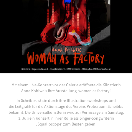
Mit einem Live-Konzert vor der Galerie eröffnete die Künstlerin
Anna Kohlweis ihre Ausstellung 'woman as factory'.
In Scheibbs ist sie durch ihre Illustrationsworkshops und
die Leitgrafik für die Aktionstage des Vereins Proberaum Scheibbs
bekannt. Die Universalkünstlerin wird zur Vernissage am Samstag,
3. Juli ein Konzert in ihrer Rolle als Singer-Songwriterin
‚Squalloscope‘ zum Besten geben.