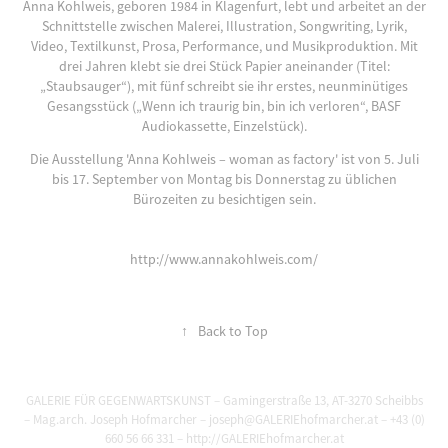
Anna Kohlweis, geboren 1984 in Klagenfurt, lebt und arbeitet an der
Schnittstelle zwischen Malerei, Illustration, Songwriting, Lyrik,
Video, Textilkunst, Prosa, Performance, und Musikproduktion. Mit
drei Jahren klebt sie drei Stück Papier aneinander (Titel:
„Staubsauger“), mit fünf schreibt sie ihr erstes, neunminütiges
Gesangsstück („Wenn ich traurig bin, bin ich verloren“, BASF
Audiokassette, Einzelstück).
Die Ausstellung 'Anna Kohlweis – woman as factory' ist von 5. Juli
bis 17. September von Montag bis Donnerstag zu üblichen
Bürozeiten zu besichtigen sein.
http://www.annakohlweis.com/
↑
Back to Top
GALERIE FÜR GEGENWARTSKUNST – Gamingerstraße 13, AT-3270 Scheibbs
– Mag.arch. Joseph Hofmarcher – joseph@GALERIEhofmarcher.at – +43 (0)
660 56 66 331 – http://GALERIEhofmarcher.at